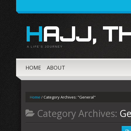
HAJJ, 
A LIFE'S JOURNEY
HOME
ABOUT
Home
/
Category Archives: "General"
Category Archives:
Ge