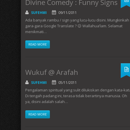
Divine Comedy : Funny Signs
SUFEHMI
09/11/2011
Ada banyak rambu / sign yang lucu-lucu disini. Mungkinkah
gara-gara Google Translate ? 😉 Wallahua’lam. Selamat
menikmati…
READ MORE
Wukuf @ Arafah
SUFEHMI
05/11/2011
Pengalaman spiritual yang sulit dilukiskan dengan kata-kat
Di tengah padang ini, terasa tidak berartinya manusia. Oh
ya, disini adalah salah…
READ MORE