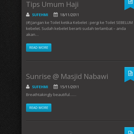
Tips Umum Haji
SUFEHMI
18/11/2011
(#) Jangan ke Toilet ketika Kebelet : pergi ke Toilet SEBELUM
kebelet. Sudah kebelet berarti sudah terlambat – anda
akan…
READ MORE
Sunrise @ Masjid Nabawi
SUFEHMI
15/11/2011
Breathtakingly beautiful……
READ MORE