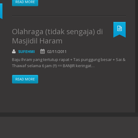
READ MORE
Olahraga (tidak sengaja) di
Masjidil Haram
SUFEHMI
02/11/2011
Baju Ihram yang tertutup rapat + Tas punggung besar + Sai &
Thawaf selama 6 jam (!!) == BANJIR keringat…
READ MORE