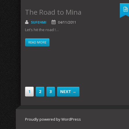
The Road to Mina
SUFEHMI
04/11/2011
Let’s hit the road !…
READ MORE
1
2
3
NEXT →
Proudly powered by WordPress