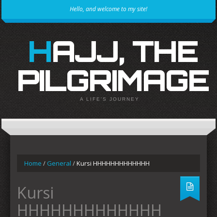
Hello, and welcome to my site!
HAJJ, THE
PILGRIMAGE
A LIFE'S JOURNEY
Home
/
General
/
Kursi HHHHHHHHHHHHH
Kursi
HHHHHHHHHHHHH