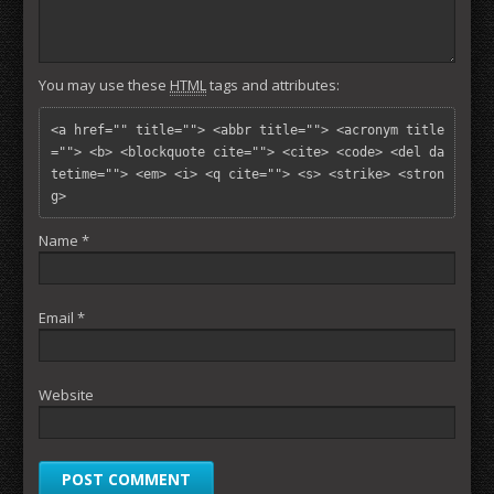
You may use these
HTML
tags and attributes:
<a href="" title=""> <abbr title=""> <acronym title
=""> <b> <blockquote cite=""> <cite> <code> <del da
tetime=""> <em> <i> <q cite=""> <s> <strike> <stron
g> 
Name
*
Email
*
Website