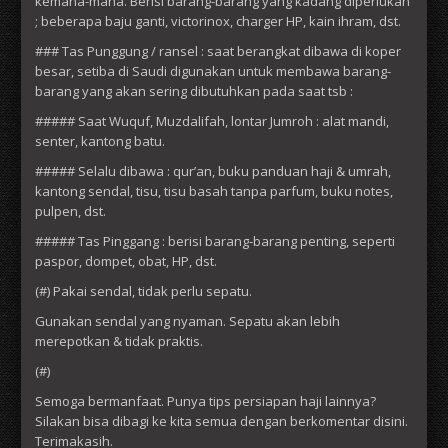
kemana-mana. Berisi barang-barang yang kadang diperlukan
; beberapa baju ganti, victorinox, charger HP, kain ihram, dst.
### Tas Punggung / ransel : saat berangkat dibawa di koper
besar, setiba di Saudi digunakan untuk membawa barang-
barang yang akan sering dibutuhkan pada saat tsb :
##### Saat Wuquf, Muzdalifah, lontar Jumroh : alat mandi,
senter, kantong batu.
##### Selalu dibawa : qur’an, buku panduan haji & umrah,
kantong sendal, tisu, tisu basah tanpa parfum, buku notes,
pulpen, dst.
##### Tas Pinggang : berisi barang-barang penting, seperti
paspor, dompet, obat, HP, dst.
(#) Pakai sendal, tidak perlu sepatu.
Gunakan sendal yang nyaman. Sepatu akan lebih
merepotkan & tidak praktis.
(#)
Semoga bermanfaat. Punya tips persiapan haji lainnya?
Silakan bisa dibagi ke kita semua dengan berkomentar disini.
Terimakasih.