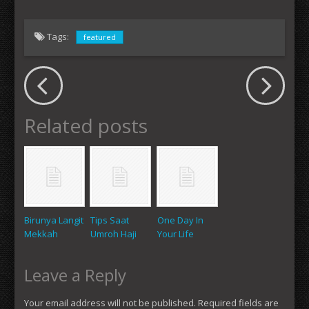
Tags:
featured
Related posts
Birunya Langit
Tips Saat
One Day In
Mekkah
Umroh Haji
Your Life
Leave a Reply
Your email address will not be published.
Required fields are