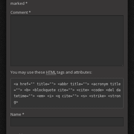
marked
*
Comment
*
You may use these
HTML
tags and attributes:
<a href="" title=""> <abbr title=""> <acronym title
=""> <b> <blockquote cite=""> <cite> <code> <del da
tetime=""> <em> <i> <q cite=""> <s> <strike> <stron
g> 
Name
*