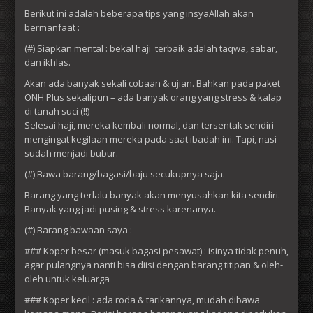
Berikut ini adalah beberapa tips yang insyaAllah akan
bermanfaat :
(#) Siapkan mental : bekal haji terbaik adalah taqwa, sabar,
dan ikhlas.
Akan ada banyak sekali cobaan & ujian. Bahkan pada paket
ONH Plus sekalipun – ada banyak orang yang stress & kalap
di tanah suci (!!)
Selesai haji, mereka kembali normal, dan tersentak sendiri
mengingat kegilaan mereka pada saat ibadah ini. Tapi, nasi
sudah menjadi bubur.
(#) Bawa barang/bagasi/baju secukupnya saja.
Barang yang terlalu banyak akan menyusahkan kita sendiri.
Banyak yang jadi pusing & stress karenanya.
(#) Barang bawaan saya :
### Koper besar (masuk bagasi pesawat) : isinya tidak penuh,
agar pulangnya nanti bisa diisi dengan barang titipan & oleh-
oleh untuk keluarga
### Koper kecil : ada roda & tarikannya, mudah dibawa