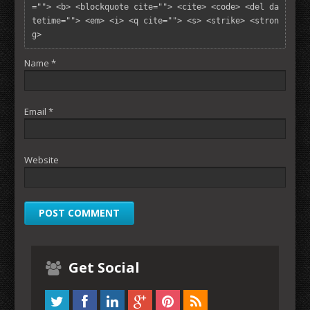
=""> <b> <blockquote cite=""> <cite> <code> <del da
tetime=""> <em> <i> <q cite=""> <s> <strike> <stron
g> 
Name
*
Email
*
Website
Get Social